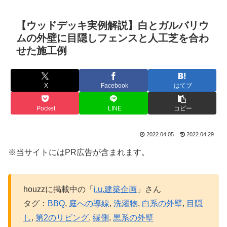
【ウッドデッキ実例解説】白とガルバリウ
ムの外壁に目隠しフェンスと人工芝を合わ
せた施工例
X
Facebook
はてブ
Pocket
LINE
コピー
2022.04.05
2022.04.29
※当サイトにはPR広告が含まれます。
houzzに掲載中の「
i.u.建築企画
」さん
タグ：
BBQ
,
庭への導線
,
洗濯物
,
白系の外壁
,
目隠
し
,
第2のリビング
,
縁側
,
黒系の外壁