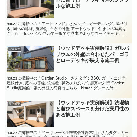
ルな施工例
houzzに掲載中の「アートウッド」さんタグ：ガーデニング, 屋根付
き, 庭への導線, 洗濯物, 白系の外壁 アートウッド - 住まいの写真は
こちら - Houzz シンプルで一般的な見本のようなウッドデッキ。シ
ンプルなウッドデッキの中にも...
【ウッドデッキ実例解説】ガルバ
実例解説
リウムの外壁に合わせたパーゴラ
とローデッキが映える施工例
houzzに掲載中の「Garden Studio」さんタグ：BBQ, ガーデニング,
屋根付き, 庭への導線, 洗濯物, 第2のリビング, 黒系の外壁 Garden
Studio庭楽館 - 家の外観の写真はこちら - Houzz グレーの外...
【ウッドデッキ実例解説】洗濯物
実例解説
と遊びスペースを分けた実用性の
ある施工例
houzzに掲載中の「アーキレーベル株式会社鈴木組」さんタグ：ガー