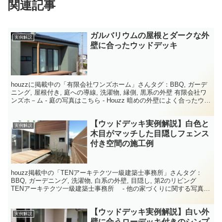
関連記事
ガルバリウムの屋根とダークな外
実例解説
壁に合ったウッドデッキ
houzzに掲載中の「有限会社ワンズホーム」さんタグ：BBQ, ガーデ
ニング, 屋根付き, 庭への導線, 洗濯物, 縁側, 黒系の外壁 有限会社ワ
ンズホ－ム - 庭の写真はこちら - Houzz 暗めの外壁によく合ったウッ
ドデッキ。ベージュ...
【ウッドデッキ実例解説】白色と
実例解説
木目がマッチした目隠しフェンス
付き空間の施工例
houzz掲載中の「TENアーキテクツ一級建築士事務所」さんタグ：
BBQ, ガーデニング, 洗濯物, 白系の外壁, 目隠し, 第2のリビング
TENアーキテクツ一級建築士事務所 - 他の家づくりに関する写真は
こちら - Houzz 日光を...
【ウッドデッキ実例解説】白い外
実例解説
壁に合うローデッキ付きのシンプ