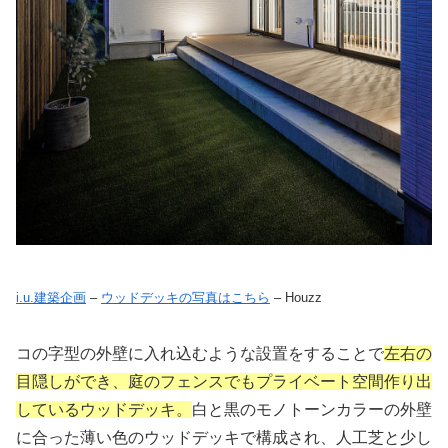
i.u.建築企画
–
ウッドデッキの写真はこちら
– Houzz
コの字型の外壁に入れ込むような設置をすることで
左右の
目隠しができ、庭のフェンスでもプライベート空間作り出
しているウッドデッキ。
白と黒のモノトーンカラーの外壁
に合った薄い色のウッドデッキで構成され、人工芝と少し