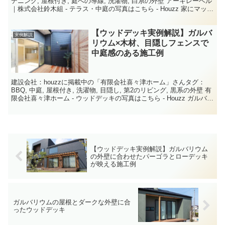
デニング, 屋根付き, 庭への導線, 洗濯物, 白系の外壁 アーキレーベル
｜株式会社鈴木組 - テラス・中庭の写真はこちら - Houzz 家にマッチ
したシンプルなウッドデッ...
【ウッドデッキ実例解説】ガルバ
実例解説
リウム×木材、目隠しフェンスで
中庭感のある施工例
建設会社：houzzに掲載中の「有限会社喜々津ホーム」さんタグ：
BBQ, 中庭, 屋根付き, 洗濯物, 目隠し, 第2のリビング, 黒系の外壁 有
限会社喜々津ホーム - ウッドデッキの写真はこちら - Houzz ガルバリ
ウムの外壁と木材が...
【ウッドデッキ実例解説】ガルバリウム
の外壁に合わせたパーゴラとローデッキ
が映える施工例
ガルバリウムの屋根とダークな外壁に合
ったウッドデッキ