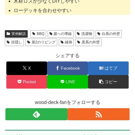
木材ロスが少なくDIYしやすい
ローデッキを合わせやすい
実例解説
BBQ
庭への導線
洗濯物
白系の外壁
目隠し
第2のリビング
縁側
黒系の外壁
シェアする
X
Facebook
はてブ
Pocket
LINE
コピー
wood-deck-fanをフォローする